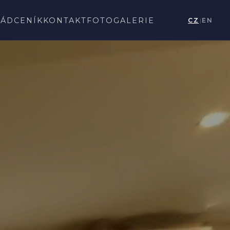
ŘÁD
CENÍK
KONTAKT
FOTOGALERIE
CZ
|
EN