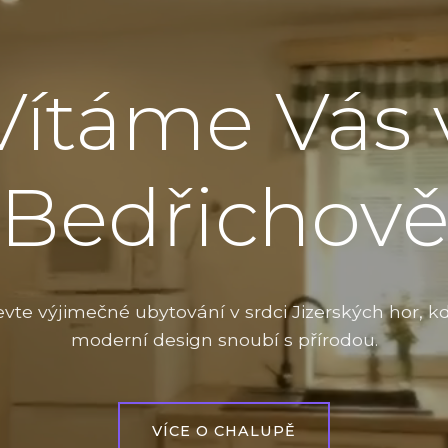
Vítáme Vás 
Bedřichov
vte výjimečné ubytování v srdci Jizerských hor, k
moderní design snoubí s přírodou.
VÍCE O CHALUPĚ