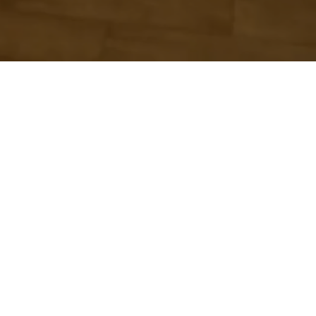
Kontaktní údaje
Email:
chalupajaz@gmail.com
Tel:
+420 777 040 319
Bedřichov 1684, 468 12 Bedřichov