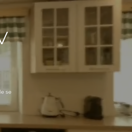
v
ě
de se