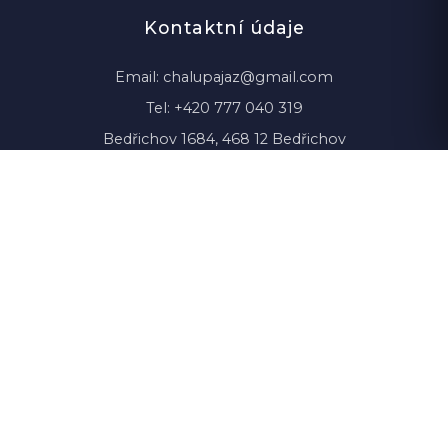
Kontaktní údaje
Email:
chalupajaz@gmail.com
Tel:
+420 777 040 319
Bedřichov 1684, 468 12 Bedřichov